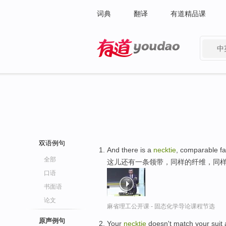
词典
翻译
有道精品课
中
有道 - 网易旗下搜索
双语例句
And there is a
necktie
, comparable fa
全部
这儿还有一条领带，同样的纤维，同
口语
书面语
论文
麻省理工公开课 - 固态化学导论课程节选
原声例句
Your
necktie
doesn't match your suit a