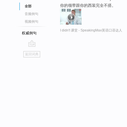
你的领带跟你的西装完全不搭。
全部
音频例句
视频例句
I didn't 课堂 - SpeakingMax英语口语达人
权威例句
go
返回词典
top