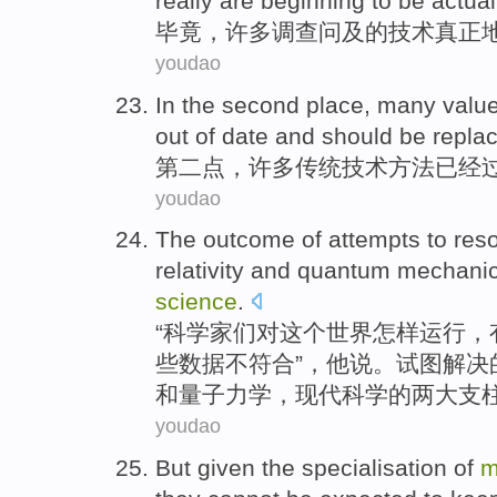
really
are
beginning to
be
actual
毕竟
，
许多
调查
问及
的
技术
真正
youdao
In the second place
,
many
value
out of
date
and
should be
repla
第二
点，
许多
传统
技术方法
已经
youdao
The outcome
of
attempts to
res
relativity
and
quantum
mechani
science
.
“
科学家
们对这个世界怎样运行，
些数据不符合”，他说。
试图
解决
和
量子
力学，现代科学的
两
大
支
youdao
But
given
the
specialisation
of
m