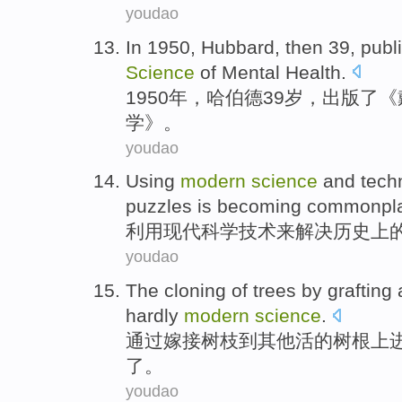
youdao
In 1950,
Hubbard
, then
39
, pub
Science
of
Mental
Health
.
1950年，
哈伯德
39岁
，出版了《
学
》。
youdao
Using
modern
science
and
tech
puzzles
is
becoming commonpl
利用
现代
科学
技术
来
解决
历史上
youdao
The cloning
of
trees
by
grafting
a
hardly
modern
science
.
通过
嫁接树枝
到
其他
活
的
树根
上
了。
youdao