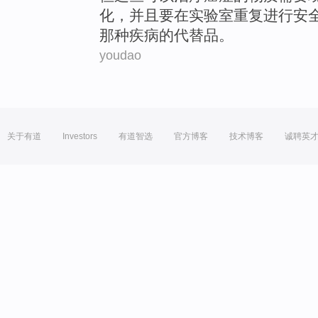
化
，
并且
要
在
实验室重复进行
安
那种
疾病
的代替品。
youdao
关于有道
Investors
有道智选
官方博客
技术博客
诚聘英