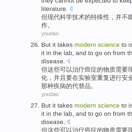
they
cannot be
expected
to kee
literature
.
但
现代
科学
技术
的
特殊性
，并
不
作
。
youdao
But
it
takes
modern
science
to
i
it
in
the
lab
,
and
to
go
on from t
disease
.
但
这些
可以
治疗癌症的物质需要
化
，
并且
要
在
实验室重复进行
安
那种
疾病
的代替品。
youdao
But
it
takes
modern
science
to
i
it
in
the
lab
,
and
to
go
on from t
disease
.
但
这些
可以
治疗癌症的物质需要