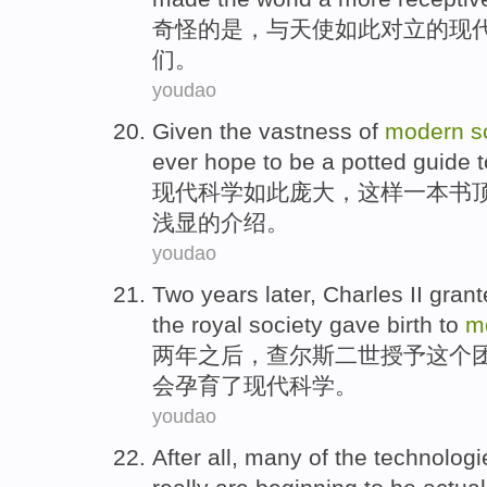
奇怪
的是，
与
天使
如此
对立
的
现
们
。
youdao
Given
the
vastness
of
modern
s
ever hope
to
be
a
potted
guide t
现代
科学
如此庞大
，
这样
一
本书
浅显
的
介绍。
youdao
Two
years
later
,
Charles
II
grant
the royal
society
gave birth
to
m
两
年
之后
，
查尔斯
二世
授予
这个
会
孕育
了
现代
科学
。
youdao
After all
,
many
of the
technologi