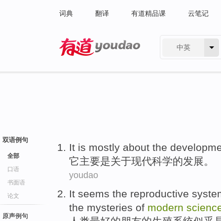
词典
翻译
有道精品课
云笔记
中英
有道 - 网易旗下搜索
双语例句
It
is mostly
about
the
developme
全部
它
主要
是
关于
现代
科学
的
发展
。
口语
youdao
书面语
It seems
the
reproductive
syste
论文
the
mysteries
of
modern
scienc
原声例句