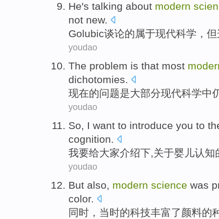
He's talking
about
modern
scie
not
new
.
Golubic
谈论的属于
现代
科学
，
但
youdao
The
problem
is
that
most
moder
dichotomies
.
现在
的
问题
是
大部分
现代
科学
中
youdao
So,
I
want to
introduce
you
to
th
cognition
.
我
要
给
大家
介绍下
,
关于
婴儿认知
youdao
But also
,
modern
science
was
p
color
.
同时
，当时
的
科技
丰富
了
颜料
的