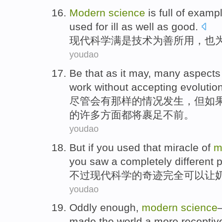
Modern
science
is full
of
examp
used
for
ill
as well
as
good
.
现代
科学
满
是
技术
为
善
所用
，
也
youdao
Be
that as
it may,
many
aspects
work
without
accepting
evolution
尽管
会有
那样
的
情况发生，但如
的
许多
方面
都
将
裹足不前。
youdao
But
if you used that
miracle
of
m
you saw a
completely
different
不过
现代
科学
的
奇迹
完全
可以让
youdao
Oddly enough
,
modern
science
made
the world
a more
receptiv