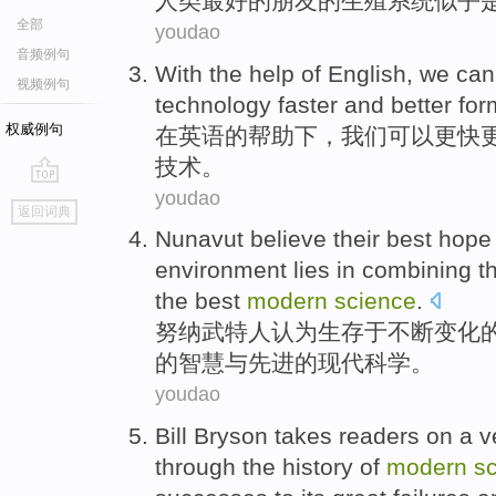
人类
最好
的
朋友
的
生殖
系统
似乎
全部
youdao
音频例句
With
the
help
of
English
,
we
can
视频例句
technology
faster and
better
for
权威例句
在
英语
的
帮助下
，
我们
可以
更快
技术
。
youdao
go
返回词典
top
Nunavut
believe
their
best
hope
environment
lies in
combining
t
the
best
modern
science
.
努纳武特人
认为
生存
于
不断
变化
的
智慧
与
先进
的
现代科学。
youdao
Bill
Bryson
takes
readers
on
a
v
through
the history
of
modern
s