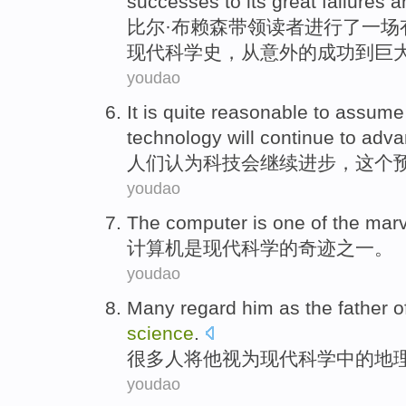
successes
to
its
great
failures
a
比尔
·布
赖森
带领
读者
进行
了一
场
现代
科学史
，
从
意外的
成功
到
巨
youdao
It
is
quite reasonable
to
assume 
technology
will
continue to
adva
人们
认为
科技
会
继续
进步
，这个
youdao
The computer
is
one
of
the
marv
计算机
是
现代
科学
的
奇迹之一
。
youdao
Many
regard
him
as
the
father
o
science
.
很多人
将
他
视为
现代
科学
中的
地
youdao