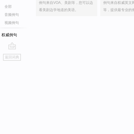
例句来自VOA、美剧等，您可以边
例句来自权威英文
全部
看美剧边学地道的美语。
等，提供最专业的
音频例句
视频例句
权威例句
go
返回词典
top