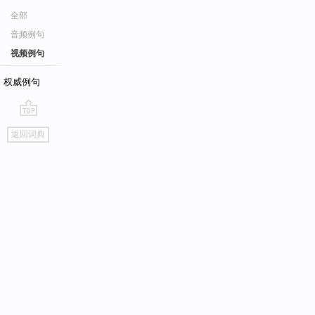
全部
音频例句
视频例句
权威例句
go
返回词典
top