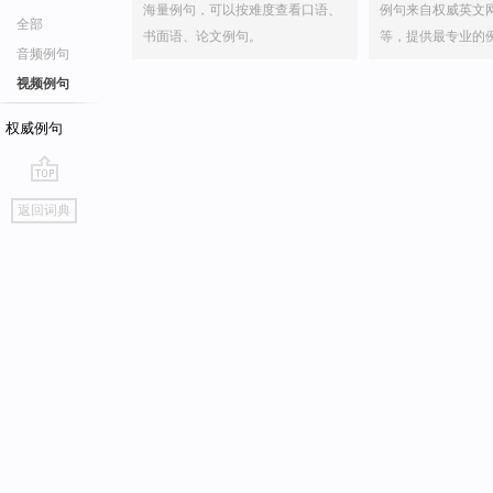
海量例句，可以按难度查看口语、
例句来自权威英文
全部
书面语、论文例句。
等，提供最专业的
音频例句
视频例句
权威例句
go
返回词典
top