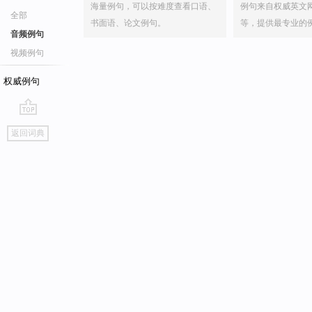
海量例句，可以按难度查看口语、
例句来自权威英文
全部
书面语、论文例句。
等，提供最专业的
音频例句
视频例句
权威例句
go
返回词典
top