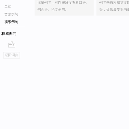
海量例句，可以按难度查看口语、
例句来自权威英文
全部
书面语、论文例句。
等，提供最专业的
音频例句
视频例句
权威例句
go
返回词典
top