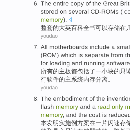
The entire copy
of the Great
Bri
stored
on
several
CD-ROMs ( c
memory
).
整套
的
大英
百科全书
可以
存储
在
youdao
All
motherboards
include
a smal
(
ROM
)
which
is separate
from
t
for
loading
and
running
software
所有
的
主板都
包括
了
一小
块
的
只
行
软件的
主
系统
内存
分离。
youdao
The
embodiment
of the
inventio
flash
memory
and
a
read
only
m
memory
, and the cost is
reduce
本发明
实施
例方案
在
一
片
闪
速
存