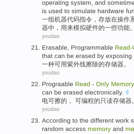
operating
system
, and
sometim
is used to
simulate
hardware
fu
一
组
机器
代码
指令
，
存放在
操作
器中
，
用来
模拟
硬件
的
一些功能
youdao
Erasable
, Programmable
Read-
that can be erased
by exposing 
一
种
可用
紫外线
擦除
的存储器
。
youdao
Prograable
Read
-
Only
Memor
can
be
erased electronically
.
电可
擦
的， 可编程的
只读存储器
youdao
According to
the
different
work
s
random
access
memory
and
me