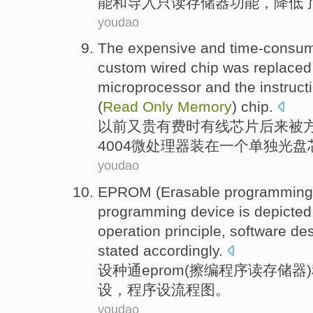
能
和
导入
只读
存储器功能，降低
youdao
The
expensive
and
time-consu
custom
wired
chip
was
replaced
microprocessor
and the instruct
(
Read
Only
Memory
)
chip
.
以前又
贵
有费时
有线
芯片
后来
被
4004微处理器装
在
一个
单独
光盘
youdao
EPROM
(
Erasable
programming
programming
device is
depicted;
operation principle,
software
des
stated accordingly.
设种通eprom
(
擦
编
程序
读
存储器
设，程序设
流程图
。
youdao