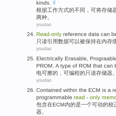
kinds
.
根据
工作
方式
的
不同
，
可
将
存储
两
种
。
youdao
Read-
only
reference
data
can
b
只读
引用
数据
可以
被
保持
在
内存
youdao
Electrically
Erasable
,
Prograabl
PROM.
A
type of
ROM that
can
电
可
擦
的，可编程的
只读
存储器
youdao
Contained
within
the
ECM
is
a
r
programmable
read
-
only
memo
包含
在
ECM
内
的
是
一个
可动
的
校
器。