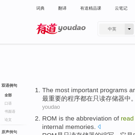
词典
翻译
有道精品课
云笔记
中英
有道 - 网易旗下搜索
双语例句
The most
important
programs
a
全部
最
重要
的
程序
都
在
只读
存储器中
口语
youdao
书面语
ROM
is
the
abbreviation
of
rea
论文
internal
memories
.
原声例句