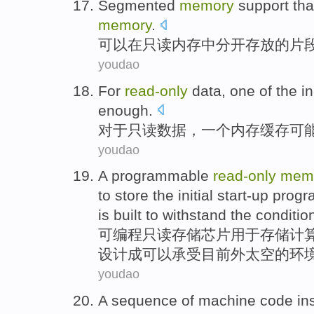
Segmented
memory
support
tha
memory
.
可以
在
只读
内存
中分开存放的
片
youdao
For
read-
only
data
,
one
of the
in
enough
.
对于
只读
数据
，
一个
内存
缓存
可
youdao
A programmable
read-
only
mem
to
store
the
initial
start-up
progr
is built
to withstand
the
conditio
可
编程
只读
存储
芯片
用于
存储
计
设计成可以承受
目前
外太空的
环
youdao
A
sequence of
machine
code
in