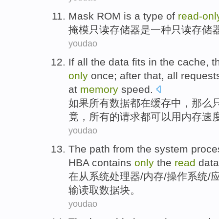
Mask
ROM
is
a
type of
read-
onl
掩模
只读
存储器
是
一
种
只读
存储
youdao
If
all
the
data
fits
in
the
cache
,
t
only
once
;
after that
, all
request
at
memory
speed
.
如果
所有
数据
都
在
缓存
中，
那么
竟
，所有的
请求
都
可以用
内存
速
youdao
The
path
from
the
system
proce
HBA contains
only
the
read
data
在
从
系统
处理器
/
内存
/
操作系统
/
输
读取
数据
块
。
youdao