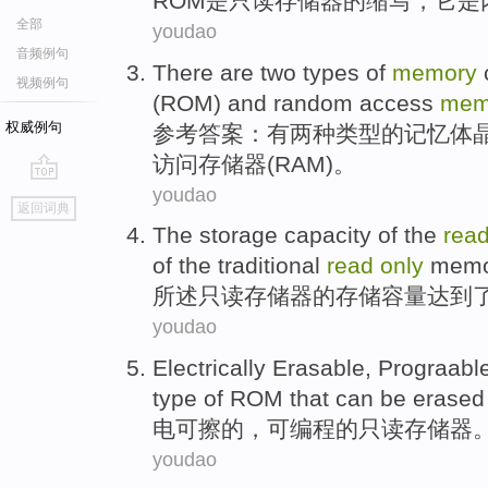
ROM
是
只读
存储器
的
缩写
，
它
是
全部
youdao
音频例句
There are
two
types
of
memory
视频例句
(
ROM
)
and
random
access
mem
权威例句
参考答案：
有
两种
类型
的
记忆
体
访问
存储器
(
RAM
)。
youdao
go
返回词典
top
The
storage
capacity
of
the
rea
of
the
traditional
read
only
memo
所述
只读
存储器
的
存储
容量
达到
youdao
Electrically
Erasable
,
Prograabl
type of
ROM that
can
be
erased
电
可
擦
的，
可编程
的只读
存储器
youdao