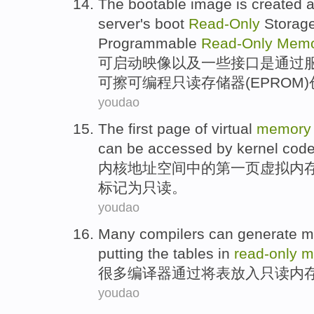
The
bootable
image
is
created
a
server
's
boot
Read-
Only
Storag
Programmable
Read-
Only
Memo
可
启动
映像
以及
一些
接口
是
通过
可擦
可编程
只读
存储器
(EPROM)
youdao
The first
page
of
virtual
memory
can be
accessed
by
kernel
cod
内核
地址
空间
中的
第一
页
虚拟
内
标记
为
只读。
youdao
Many
compilers
can
generate
m
putting the
tables
in
read-
only
m
很多
编译器
通过
将
表
放入只读
内
youdao