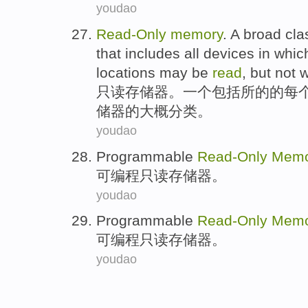
youdao
Read-
Only
memory
.
A
broad
cla
that
includes
all devices in
whic
locations
may
be
read
,
but not
w
只读
存储器
。
一个
包括
所
的
的
每
储器的
大概
分类
。
youdao
Programmable
Read-
Only
Memo
可编程
只读
存储器
。
youdao
Programmable
Read-
Only
Memo
可编程
只读
存储器
。
youdao