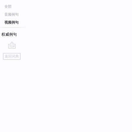
全部
音频例句
视频例句
权威例句
go
返回词典
top