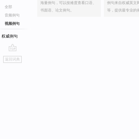
海量例句，可以按难度查看口语、
例句来自权威英文
全部
书面语、论文例句。
等，提供最专业的
音频例句
视频例句
权威例句
go
返回词典
top