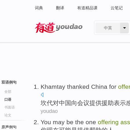
词典
翻译
有道精品课
云笔记
中英
有道 - 网易旗下搜索
双语例句
Khamtay thanked
China
for
offe
全部
口语
坎代
对
中国
向
会议
提供
援助
表示
书面语
youdao
论文
You
may
be
the
one
offering
ass
原声例句