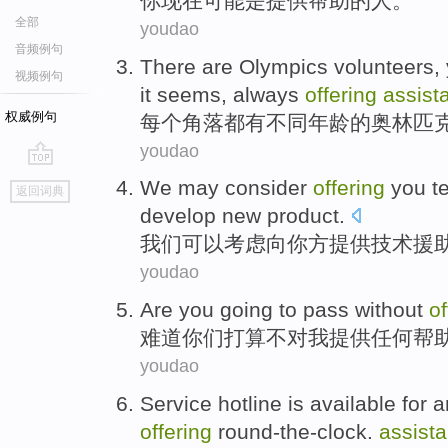
你
现在
可能
是
提供
帮助
的
人
。
全部
youdao
音频例句
There are
Olympics
volunteers
,
视频例句
it seems,
always
offering
assist
权威例句
每个
角落
都
有
不同
年龄
的
奥林匹
youdao
go
We
may
consider
offering
you
t
返回词典
top
develop
new
product
.
我们
可以
考虑
向
你
方
提供
技术
援
youdao
Are
you
going
to
pass without
of
难道
你们
打算
不对
我
提供任何帮
youdao
Service
hotline
is available for
a
offering
round-the-clock.
assist