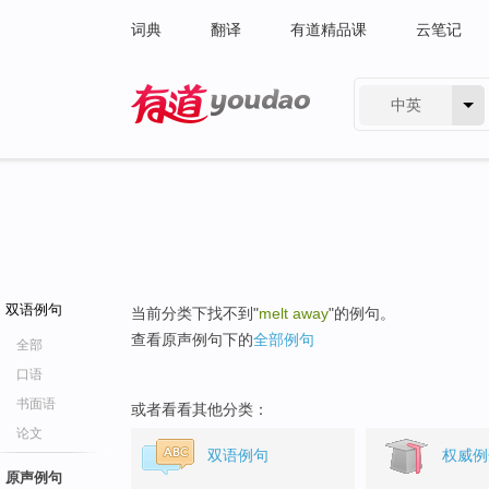
词典
翻译
有道精品课
云笔记
中英
有道 - 网易旗下搜索
双语例句
当前分类下找不到"
melt away
"的例句。
查看原声例句下的
全部例句
全部
口语
书面语
或者看看其他分类：
论文
双语例句
权威例
原声例句