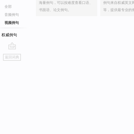
海量例句，可以按难度查看口语、
例句来自权威英文
全部
书面语、论文例句。
等，提供最专业的
音频例句
视频例句
权威例句
go
返回词典
top