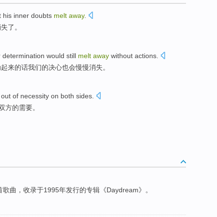
t
his inner
doubts
melt
away
.
消失
了。
r
determination
would
still
melt
away
without
actions
.
动
起来的话
我们
的
决心
也会
慢慢
消失。
out
of
necessity
on both sides
.
双方
的
需要
。
y的一首歌曲，收录于1995年发行的专辑《Daydream》。