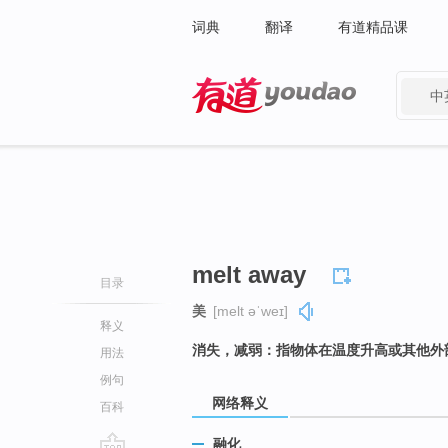
词典
翻译
有道精品课
中
有道 - 网易旗下搜索
melt away
目录
美
[melt əˈweɪ]
释义
消失，减弱：指物体在温度升高或其他外
用法
例句
网络释义
百科
融化