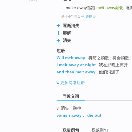
go
... make away逃跑
melt away
融化
; 逐
top
基于4个网页
-
相关网页
逐渐消失
溶解
消失
短语
Will melt away
将随之消散 ; 将会消散 
I melt away at night
我在那晚上离开
and they melt away
他们消逝了
更多
网络短语
同近义词
v. 消失；融掉
vanish away
,
die out
双语例句
权威例句