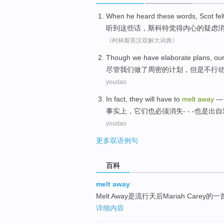
When he heard
these
words
,
Scot
fel
听到
这些
话
，
斯科特
觉得
内心
的
疑虑
《柯林斯英汉双解大词典》
Though
we
have elaborate
plans
,
ou
尽管
我们
做
了
周密的
计划
，但是不行
youdao
In fact
,
they
will
have to
melt
away
— 
事实上
，
它们
也
必须
消失- - -
也是出自
youdao
更多双语例句
百科
melt away
Melt Away是流行天后Mariah Care
详细内容