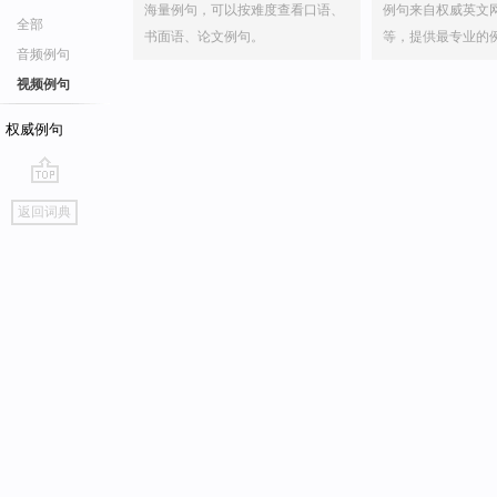
海量例句，可以按难度查看口语、
例句来自权威英文
全部
书面语、论文例句。
等，提供最专业的
音频例句
视频例句
权威例句
go
返回词典
top