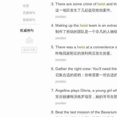
There are
some
crime
of
heist
and th
全部
这
一地区发生
了
几
起
盗窃抢劫案件。
音频例句
youdao
视频例句
Making
up the
heist
team
is
an
extra
权威例句
制作
了
抢劫
的
团队
是
一个
非凡
的
人物
youdao
go
There was
a
heist
at a
convenience
s
返回词典
top
昨晚
我家
附近的
便利
商店
发生
抢
案。
youdao
Gather
the
right
crew:
You
'll
need
the
召集
合适
的
搭档
：
你
将
需要
一些合适
youdao
Angelina
plays
Gloria
, a young
girl
wh
安吉丽娜
饰演
格罗瑞亚
，
她
的
哥哥
在
youdao
Beat
the last
mission
of
the
Bavarium