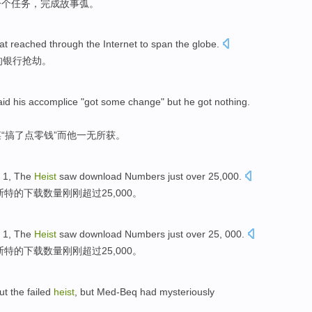
一个
任务
，完成
故事
弧。
at reached
through
the Internet
to span the
globe
.
的
银行
抢劫
。
aid
his
accomplice
"
got
some
change
"
but
he
got nothing
.
谋
“
搞了点
零钱
”
而
他
一无所获
。
1, The
Heist
saw
download
Numbers
just
over
25,000.
斯特的
下载
数量
刚刚
超过
25,000。
1, The
Heist
saw
download
Numbers
just
over
25, 000.
斯特的
下载
数量
刚刚
超过
25,000。
ut the
failed
heist
,
but
Med-Beq
had
mysteriously