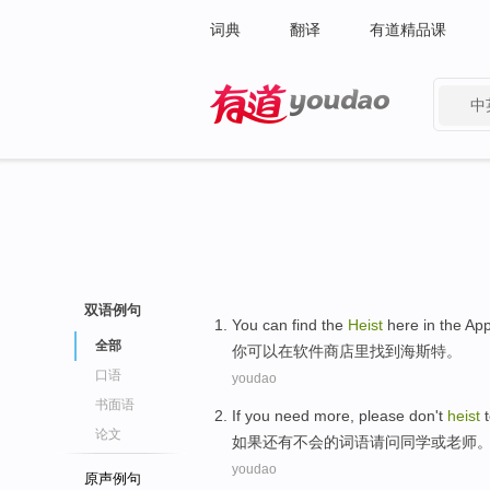
词典
翻译
有道精品课
中
有道 - 网易旗下搜索
双语例句
You
can
find
the
Heist
here
in
the Ap
全部
你
可以
在软件商
店里
找到
海斯特。
口语
youdao
书面语
If
you need
more
, please
don't
heist
论文
如果
还有
不会
的
词语
请问
同学或老师
youdao
原声例句