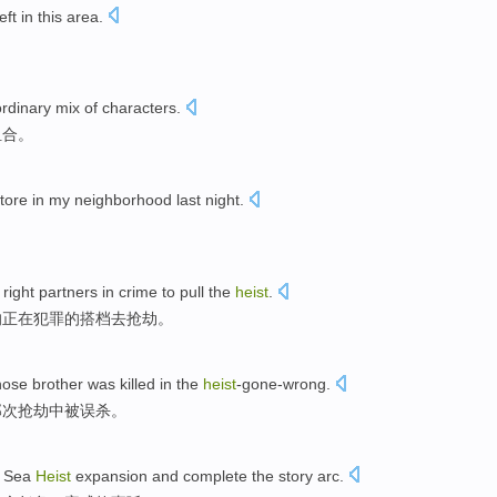
eft
in
this
area
.
ordinary
mix
of
characters
.
组合
。
tore
in my neighborhood
last
night
.
 right
partners
in
crime
to
pull the
heist
.
的正在
犯罪
的搭档
去
抢劫
。
ose
brother
was killed
in
the
heist
-gone-wrong
.
那次
抢劫中
被
误杀。
Sea
Heist
expansion
and
complete
the
story
arc
.