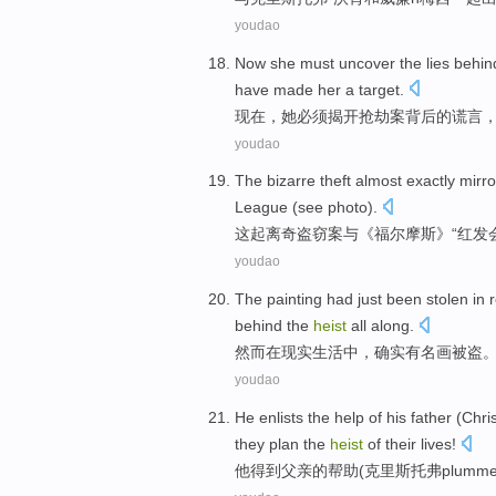
youdao
Now
she
must
uncover
the
lies
behin
have made
her
a
target
.
现在
，
她
必须
揭开
抢劫案
背后
的
谎言
youdao
The
bizarre
theft
almost
exactly
mirr
League (
see
photo
).
这起
离奇
盗窃案
与《福尔摩斯》“
红
发
youdao
The painting
had
just
been
stolen
in
r
behind the
heist
all along.
然而
在
现实
生活中
，确实
有
名画被盗
youdao
He
enlists
the
help
of
his father
(
Chri
they
plan
the
heist
of
their
lives
!
他
得到
父亲
的
帮助
(
克里斯托弗
plumme