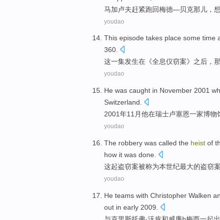
马加卢夫
赶紧跑
回
梅德
—贝克那儿，
youdao
This
episode
takes place
some time
360.
这
一
集
发生
在
《全息仪
窃案
》之后，
youdao
He
was caught
in
November
2001
wh
Switzerland
.
2001年
11月
他
在
瑞士
卢塞恩
一家
博物
youdao
The robbery
was
called
the
heist
of
t
how
it
was
done.
这起
盗窃案
被
称为
本世纪
最大
的
盗窃
youdao
He teams
with
Christopher
Walken
a
out
in
early 2009.
与
克里斯托弗·
沃肯
和
威廉
h
梅西一起