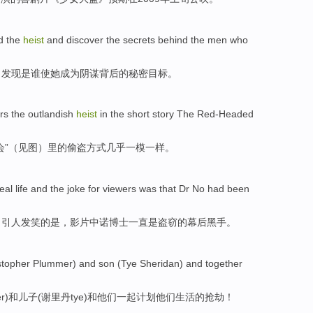
d
the
heist
and
discover
the
secrets
behind the men
who
，
发现
是谁
使
她
成为阴谋背后的
秘密
目标
。
ors
the
outlandish
heist
in the short story The
Red-Headed
会”（
见
图
）里
的
偷盗方式
几乎
一模
一样。
eal
life
and
the
joke for viewers
was
that
Dr
No had
been
。引人发笑
的
是
，影片中诺
博士
一直是
盗窃的
幕后
黑手。
stopher
Plummer
)
and
son
(
Tye
Sheridan) and
together
r
)
和
儿子
(
谢里丹tye
)和
他们
一起
计划
他们
生活
的
抢劫
！