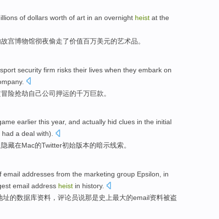
illions of
dollars worth
of
art
in
an overnight
heist
at
the
的
故宫
博物馆
彻夜
偷走了
价值
百万
美元的
艺术品
。
nsport
security
firm
risks
their lives when they
embark
on
ompany
.
定
冒险
抢劫
自己
公司
押运的
千万巨款
。
game
earlier
this year,
and
actually
hid
clues
in
the
initial
 had a deal with).
及
隐藏
在
Mac
的
Twitter
初始
版本
的
暗示线索
。
f
email
addresses
from
the marketing group
Epsilon
, in
gest
email
address
heist
in history.
地址
的
数据库
资料，
评论员
说
那
是史上
最大
的email资料被盗