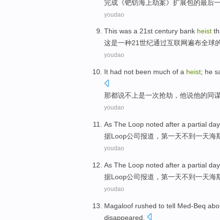
完成
《钯
钫
海上
劫案》
扩展
包
的
最后
youdao
This
was
a
21st
century
bank
heist
th
这
是
一种
21
世纪
通过
互联网
遍布全球
youdao
It
had
not been much
of
a
heist
;
he
s
那
都
说不上
是
一
次抢劫
，
他
说
他
的
同
youdao
As
The
Loop noted after
a
partial
day
据
Loop
公司报道，第一
天
不到
一
天海
youdao
As The
Loop noted after
a
partial
day
据
Loop
公司报道，第一
天
不到
一
天海
youdao
Magaloof
rushed
to
tell
Med-Beq
abo
disappeared
.