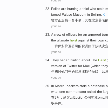
youdao
Police
are
hunting
a
thief who
stole
m
famed
Palace
Museum
in
Beijing
.
警方
正
追捕
一名
小偷
，
其在
北京
著名
youdao
A
crew of
officers
for
an armored tra
the ultimate
heist
against their
own
c
一
群
保安
护卫
公司
的
职员
由于
缺钱决
youdao
They
began
hinting about The
Heist
version
of
Twitter
for Mac (which they
年初
时
他们
开始
提及
海斯特
游戏
，
以
youdao
In
March
,
hackers
stole
a
database
o
what
one
commentator
called
the lar
在
3月
，
黑客
从
Epsilon
公司
窃取
email
取事件。