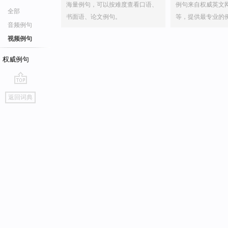
海量例句，可以按难度查看口语、
例句来自权威英文
全部
书面语、论文例句。
等，提供最专业的
音频例句
视频例句
权威例句
go
返回词典
top