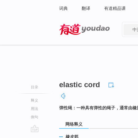
词典
翻译
有道精品课
中
有道 - 网易旗下搜索
elastic cord
目录
释义
弹性绳：一种具有弹性的绳子，通常由橡
用法
例句
网络释义
go
橡皮筋