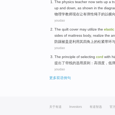
The physics
teacher
now
sets
up
a
t
up and
down
, as
shown
in
the
diagr
物理学
教师
现在
让
有
弹性
绳子
的
以
横
youdao
The
quilt
cover
may
utilize the
elastic
sides
of
mattress
body
,
realize
the
an
防
踢
被
盖
是
利用
其
四角
上
的
松紧带
环
youdao
The
principle
of
selecting
cord
with
h
提出了
帘线
的
选用
原则
：
高
强度
，
低
youdao
更多双语例句
关于有道
Investors
有道智选
官