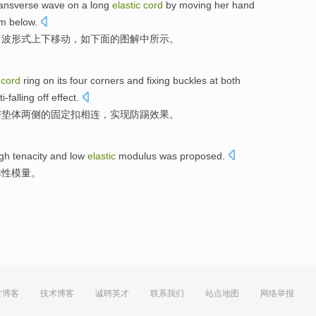
ransverse
wave
on a long
elastic
cord
by
moving
her hand
am
below
.
向
波形式
上下
移动
，
如下
面的
图解
中
所示
。
cord
ring
on
its
four corners
and
fixing
buckles
at
both
ti-falling
off
effect
.
与
垫
体
两侧
的
固定
扣
相连，
实现
防踢效果。
igh
tenacity
and
low
elastic
modulus
was
proposed
.
弹性
模
量。
方博客
技术博客
诚聘英才
联系我们
站点地图
网络举报