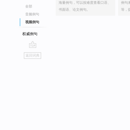
海量例句，可以按难度查看口语、
例句
全部
书面语、论文例句。
等，
音频例句
视频例句
权威例句
go
返回词典
top