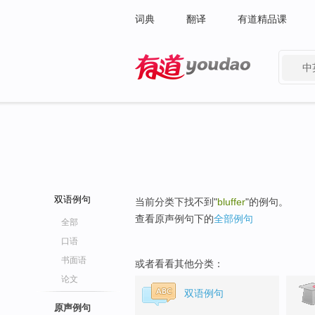
词典
翻译
有道精品课
中
有道 - 网易旗下搜索
双语例句
当前分类下找不到"
bluffer
"的例句。
查看原声例句下的
全部例句
全部
口语
书面语
或者看看其他分类：
论文
双语例句
原声例句