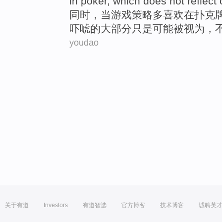
in
poker
,
which
does not
reflect
同时
，
当
游戏
策略
多
喜欢
在
扑克
吓唬的
大部分
只是
可能
被
视为，
youdao
关于有道
Investors
有道智选
官方博客
技术博客
诚聘英