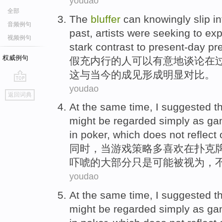
youdao
全部
The
bluffer
can
knowingly
slip i
音频例句
past
,
artists were
seeking to
exp
视频例句
stark contrast
to
present-day
pr
权威例句
假充
内行
的
人
可以
有意地
谈论
在
这与当今的成见形成
明显
对比。
youdao
go
返回词典
top
At the same time
,
I
suggested t
might
be regarded
simply
as
ga
in
poker
,
which
does not
reflect
同时
，
当
游戏
策略
多
喜欢
在
扑克
吓唬的
大部分
只是
可能
被
视为，
youdao
At the same time
,
I
suggested t
might
be regarded
simply
as
ga