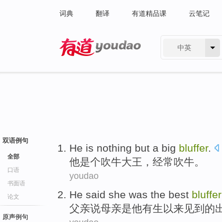
词典
翻译
有道精品课
云笔记
中英
有道 - 网易旗下搜索
双语例句
He
is nothing but a
big
bluffer
.
全部
他
是个吹牛
大王
，经常吹牛。
口语
youdao
书面语
He
said
she
was
the best
bluffer
论文
父亲
说
母亲
是
他
有生
以来
见到
的
原声例句