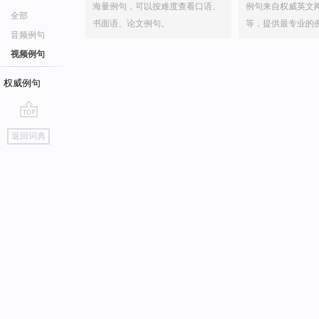
海量例句，可以按难度查看口语、
例句来自权威英文
全部
书面语、论文例句。
等，提供最专业的
音频例句
视频例句
权威例句
go
返回词典
top