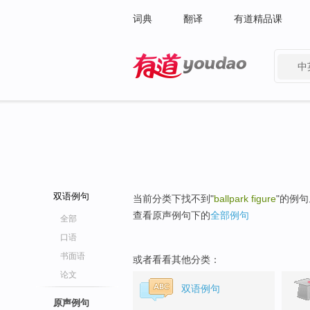
词典
翻译
有道精品课
中
有道 - 网易旗下搜索
双语例句
当前分类下找不到"
ballpark figure
"的例句
查看原声例句下的
全部例句
全部
口语
书面语
或者看看其他分类：
论文
双语例句
原声例句