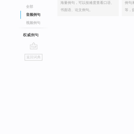
海量例句，可以按难度查看口语、
例句
全部
书面语、论文例句。
等，
音频例句
视频例句
权威例句
go
返回词典
top