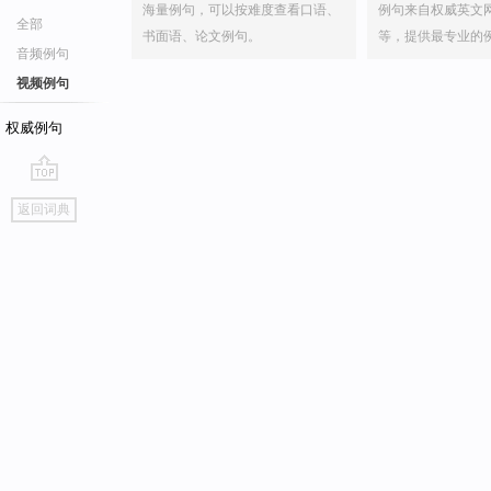
海量例句，可以按难度查看口语、
例句来自权威英文
全部
书面语、论文例句。
等，提供最专业的
音频例句
视频例句
权威例句
go
返回词典
top