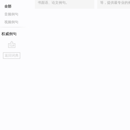
书面语、论文例句。
等，提供最专业的
全部
音频例句
视频例句
权威例句
go
返回词典
top