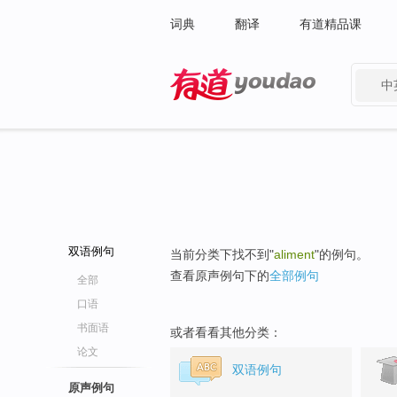
词典
翻译
有道精品课
中
有道 - 网易旗下搜索
双语例句
当前分类下找不到"
aliment
"的例句。
查看原声例句下的
全部例句
全部
口语
书面语
或者看看其他分类：
论文
双语例句
原声例句