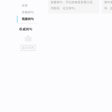
海量例句，可以按难度查看口语、
例句
全部
书面语、论文例句。
等，
音频例句
视频例句
权威例句
go
返回词典
top