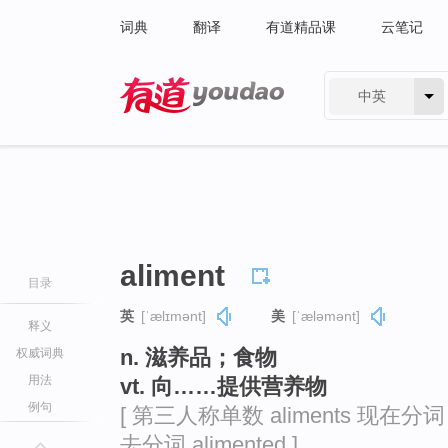
词典
翻译
有道精品课
云笔记
中英
有道 - 网易旗下搜索
aliment
目录
英
[ˈælɪmənt]
美
[ˈæləmənt]
释义
n. 滋养品；食物
权威词典
用法
vt. 向……提供营养物
例句
[ 第三人称单数 aliments 现在分词 al
去分词 alimented ]