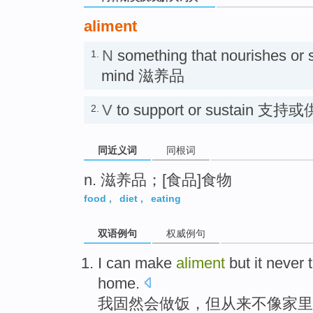
aliment
N
something that nourishes or s
1.
mind 滋养品
V
to support or sustain 支
2.
同近义词
同根词
n. 滋养品；[食品]食物
food
,
diet
,
eating
双语例句
权威例句
I
can
make
aliment
but
it
never
home
.
我
固然
会
做饭
，
但
从来不
像
家里