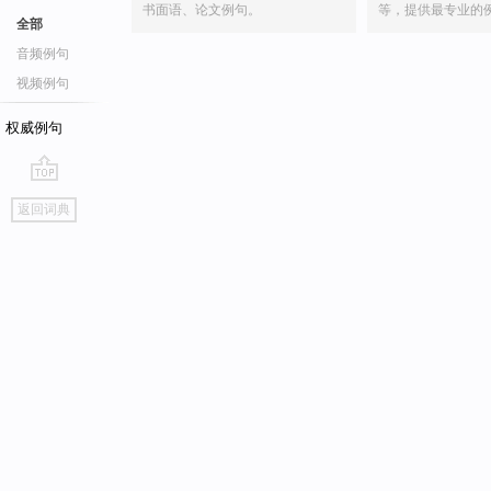
书面语、论文例句。
等，提供最专业的
全部
音频例句
视频例句
权威例句
go
返回词典
top