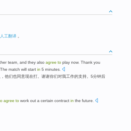
人工翻译
。
ther
team
, and
they
also
agree
to
play
now
.
Thank you
 The match will
start
in
5
minutes
.
队
，
他们
也
同意
现在
打
。
谢谢
你们对我工作的
支持
。
5
分钟后
to
agree
to
work out a
certain
contract
in
the future
.
。