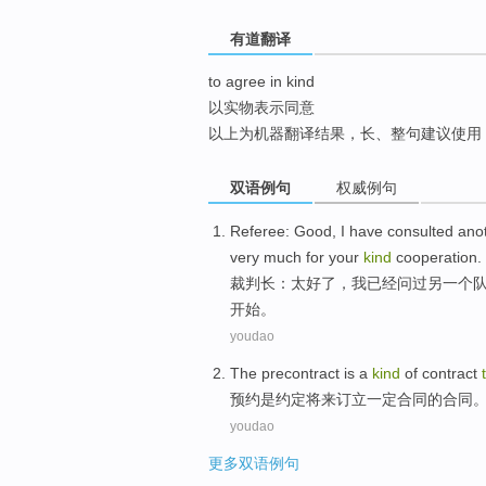
top
有道翻译
to agree in kind
以实物表示同意
以上为机器翻译结果，长、整句建议使用
双语例句
权威例句
Referee
:
Good
,
I
have
consulted
ano
very much
for
your
kind
cooperation.
裁判长
：
太好
了，
我
已经
问过
另一个
开始
。
youdao
The precontract
is
a
kind
of
contract
预约
是
约定
将来
订立
一定
合同
的
合同
youdao
更多双语例句