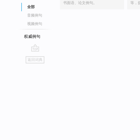
书面语、论文例句。
等，
全部
音频例句
视频例句
权威例句
go
返回词典
top