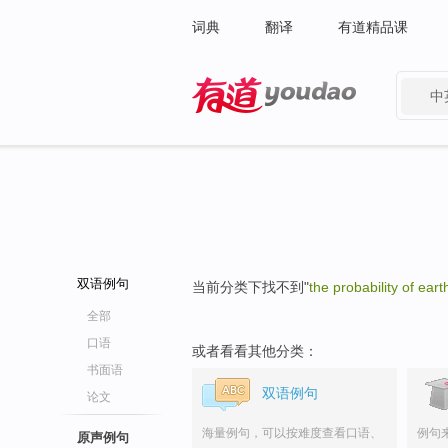
词典
翻译
有道精品课
中
有道 - 网易旗下搜索
双语例句
当前分类下找不到"
the probability of ea
全部
口语
或者看看其他分类：
书面语
双语例句
论文
海量例句，可以按难度查看口语、
例句
原声例句