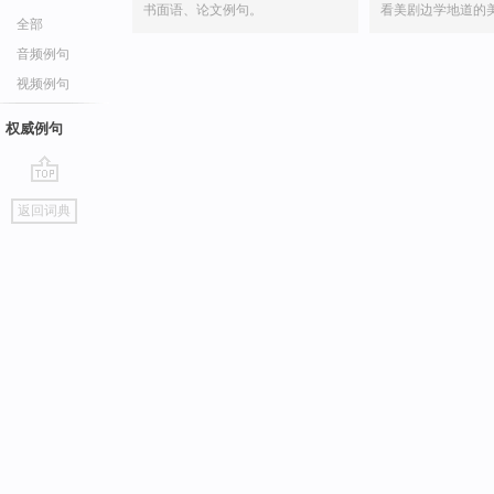
书面语、论文例句。
看美剧边学地道的
全部
音频例句
视频例句
权威例句
go
返回词典
top