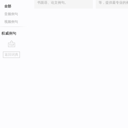
书面语、论文例句。
等，提供最专业的
全部
音频例句
视频例句
权威例句
go
返回词典
top