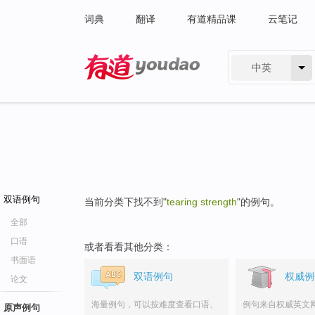
词典
翻译
有道精品课
云笔记
中英
有道 - 网易旗下搜索
双语例句
当前分类下找不到"
tearing strength
"的例句。
全部
口语
或者看看其他分类：
书面语
双语例句
权威例
论文
海量例句，可以按难度查看口语、
例句来自权威英文
原声例句