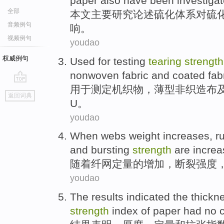
paper
also have been
investiga
全部
本文主要
研究
论述硫化体系
对
硫
音频例句
响
。
视频例句
youdao
权威例句
Used for
testing
tearing
strength
nonwoven fabric
and
coated
fabr
用于
测定
机
织物
，
薄型
非织造
布
go
返回词典
top
U。
youdao
When webs
weight
increases
,
r
and
bursting
strength
are
incre
随着
纤网定量的
增加
，
断裂
强度
youdao
The results
indicated the
thickn
strength
index
of paper
had no