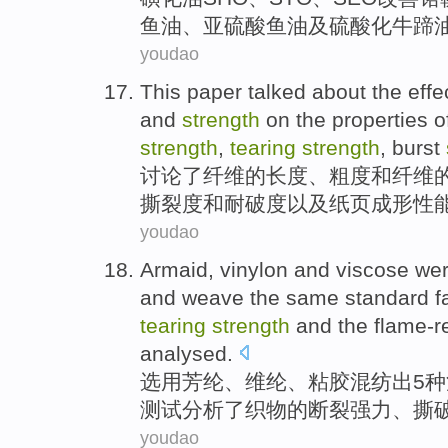
鱼油
、
亚硫酸
鱼油
及
硫酸化牛蹄
youdao
This paper talked about
the
effe
and
strength
on
the
properties
o
strength
,
tearing
strength
,
burst
讨论
了
纤维
的
长度
、
粗
度
和
纤维
撕裂
度和耐
破
度以及纸页
成形
性
youdao
Armaid
,
vinylon
and
viscose
wer
and
weave
the same
standard
f
tearing
strength
and
the flame-r
analysed
.
选用
芳纶
、
维纶
、
粘胶
混纺出
5
种
测试
分析了
织物
的
断裂
强力
、
撕
youdao