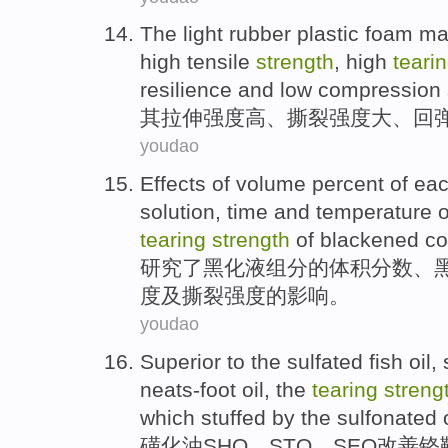
The light rubber plastic foam ma
high
tensile
strength
, high
teari
resilience and low
compression
其拉伸
强度
高
、
撕裂
强度大、回
youdao
Effects
of
volume
percent
of ea
solution
,
time
and
temperature
o
tearing
strength
of
blackened
co
研究
了
黑
化
液
组分
的
体积
分数
、
度
及
撕裂
强度
的影响。
youdao
Superior to
the
sulfated
fish
oil,
neats-foot
oil
, the
tearing
streng
which stuffed by the
sulfonated
磺化
油
SHO
、
STO
、SEO
改善铬