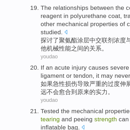
The
relationships between
the
c
reagent
in
polyurethane
coat
,
tr
other
mechanical
properties
of
c
studied
.
探讨
了
聚氨酯
涂层
中
交
联
剂
浓度
他
机械
性能
之间
的关系。
youdao
If
an acute
injury
causes
severe
ligament
or
tendon
,
it
may
neve
如果
急性
损伤
导致
严重
的
过度伸
远不会
愈合
到
原来
的
实力
。
youdao
Tested
the
mechanical
properti
tearing
and
peeing
strength
can
inflatable bag
.