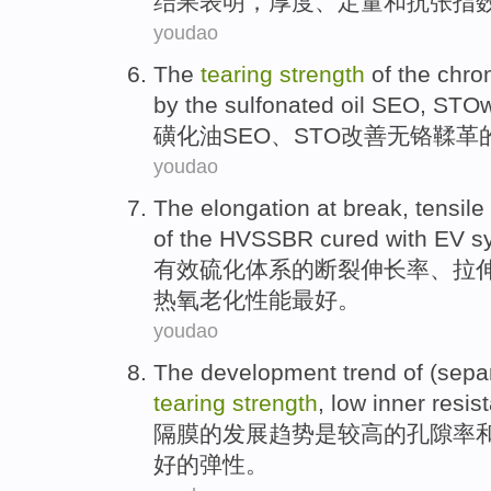
结果
表明
，
厚度
、
定量
和
抗张
指
youdao
The
tearing
strength
of
the
chrom
by
the
sulfonated
oil
SEO
,
STOw
磺化
油
SEO
、
STO
改善无铬
鞣革
youdao
The elongation
at break,
tensile
of the HVSSBR cured with
EV
s
有效硫化
体系
的
断裂
伸长率、
拉
热
氧老化性能最好。
youdao
The
development
trend
of
(
sepa
tearing
strength
,
low
inner resis
隔膜
的
发展
趋势
是
较高
的
孔隙率
好
的
弹性
。