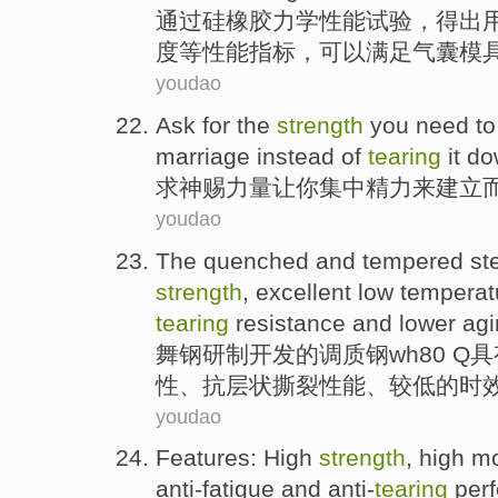
通过
硅橡胶
力学
性能
试验
，得出
度
等性能指标，
可以
满足
气囊模
youdao
Ask for
the
strength
you
need t
marriage
instead
of
tearing
it d
求
神
赐力量
让
你
集中
精力来
建立
youdao
The quenched and
tempered
st
strength
,
excellent
low temperat
tearing
resistance
and
lower
agi
舞钢研制开发
的调
质
钢
wh80 Q
性
、
抗层状
撕裂
性能、
较低
的
时
youdao
Features
:
High
strength
, high
mo
anti-fatigue
and
anti-
tearing
per