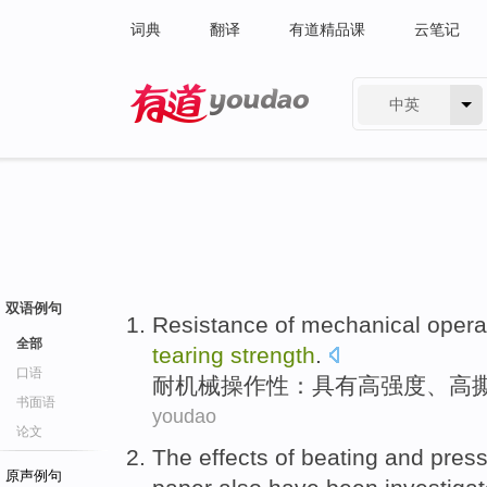
词典
翻译
有道精品课
云笔记
中英
有道 - 网易旗下搜索
双语例句
Resistance of
mechanical
opera
全部
tearing
strength
.
口语
耐
机械
操作性
：具有
高
强度
、高
书面语
youdao
论文
The
effects
of
beating and pres
原声例句