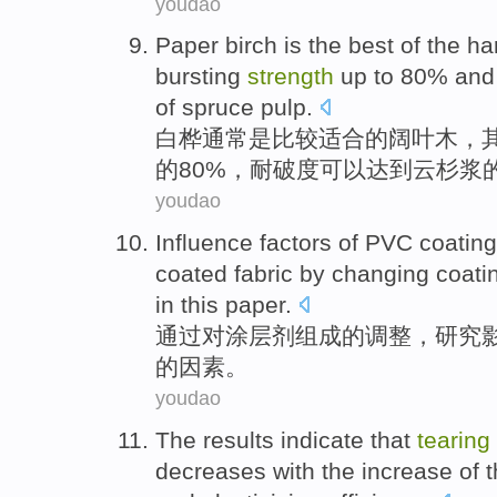
youdao
Paper birch
is
the best
of
the
ha
bursting
strength
up to 80% and
of
spruce
pulp
.
白桦
通常
是
比较适合
的
阔叶
木，
的80%，耐
破
度可以达到云杉浆的
youdao
Influence
factors
of
PVC
coating
coated
fabric
by
changing
coati
in this paper
.
通过
对
涂层
剂
组成
的
调整
，
研究
的
因素
。
youdao
The results
indicate that
tearing
decreases
with the
increase of
t