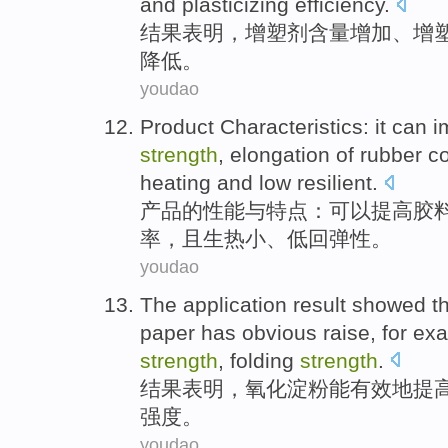
and
plasticizing
efficiency
.
结果
表明
，
增塑剂
含量
增加
、
增
降低
。
youdao
Product
Characteristics
:
it can
i
strength
,
elongation
of
rubber
c
heating
and low
resilient
.
产品
的
性能
与
特点：
可以
提高
胶
率
，且生
热
小
、
低回弹性
。
youdao
The application
result
showed th
paper has obvious
raise
, for ex
strength
,
folding
strength
.
结果
表明
，氧化淀粉能有效地
提
强度
。
youdao