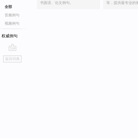
书面语、论文例句。
等，提供最专业的
全部
音频例句
视频例句
权威例句
go
返回词典
top