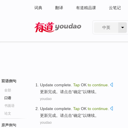
词典
翻译
有道精品课
云笔记
中英
有道 - 网易旗下搜索
双语例句
Update
complete
.
Tap
OK
to
continue
.
全部
更新
完成
。请点击“确定”
以
继续
。
口语
youdao
书面语
Update
complete
.
Tap
OK
to
continue
.
论文
更新
完成
。请点击“确定”
以
继续
。
youdao
原声例句