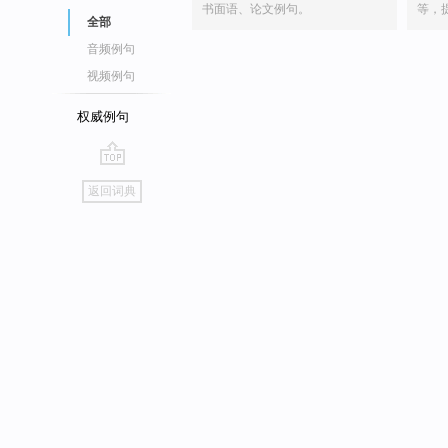
书面语、论文例句。
等，
全部
音频例句
视频例句
权威例句
go
返回词典
top