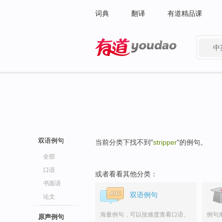
词典
翻译
有道精品课
中
有道 - 网易旗下搜索
双语例句
当前分类下找不到"
stripper
"的例句。
全部
口语
或者看看其他分类：
书面语
双语例句
论文
海量例句，可以按难度查看口语、
例句
原声例句