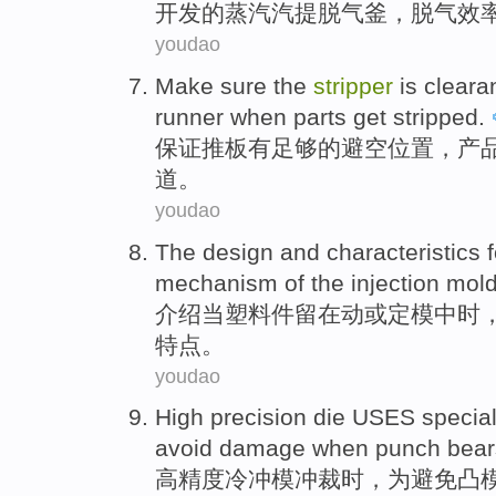
开发
的
蒸汽
汽
提
脱
气
釜
，脱气
效
youdao
Make sure
the
stripper
is
cleara
runner
when parts get stripped.
保证
推
板
有
足够
的避空位置，产
道
。
youdao
The
design
and
characteristics
f
mechanism of
the
injection
mol
介绍
当塑料件留在动或定
模
中时
特点
。
youdao
High precision
die
USES
specia
avoid
damage
when
punch bea
高精度
冷
冲模
冲裁时，
为
避免凸