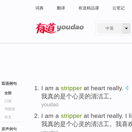
词典
翻译
有道精品课
云笔记
中英
有道 - 网易旗下搜索
双语例句
I
am a
stripper
at
heart
really
.
全部
我
真的
是个
心灵
的
清洁工
。
口语
youdao
书面语
I
am a
stripper
at
heart
really
. I
l
论文
我
真的
是个
心灵的
清洁工
。我
喜
原声例句