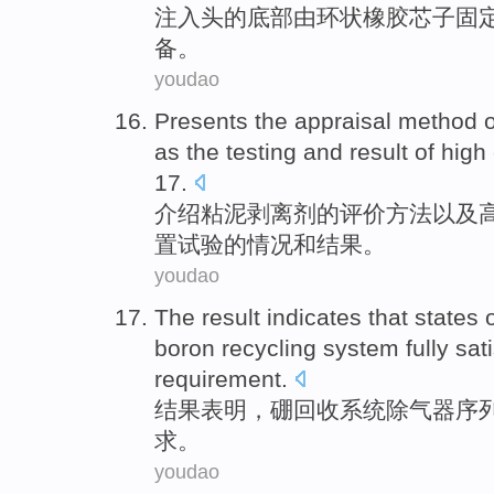
注入
头
的
底部
由
环状橡胶
芯子固
备
。
youdao
Presents
the
appraisal
method
o
as the
testing
and
result
of
high 
17
.
介绍
粘
泥
剥离剂
的
评价
方法
以及
置
试验
的情况
和
结果
。
youdao
The result
indicates that
states
boron
recycling
system
fully
sat
requirement
.
结果
表明
，
硼
回收
系统
除
气
器序
求
。
youdao