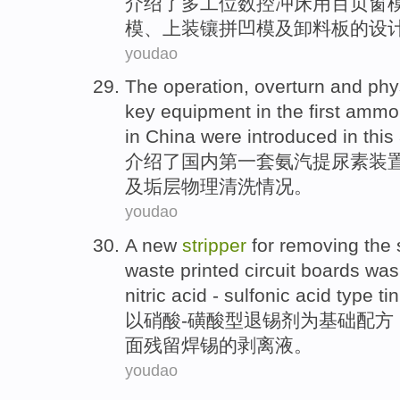
介绍
了多
工位
数控
冲床
用百页窗
模
、上装镶拼凹模
及
卸料板
的
设
youdao
The
operation
,
overturn
and
phy
key
equipment
in
the first
ammo
in
China
were
introduced
in this 
介绍了
国内
第一
套氨
汽
提
尿素
装
及
垢层
物理
清洗情况
。
youdao
A
new
stripper
for
removing
the
waste
printed circuit boards
wa
nitric acid
- sulfonic
acid
type
tin
以
硝酸
-
磺酸
型
退锡剂
为基础
配方
面
残留
焊锡
的
剥离液。
youdao