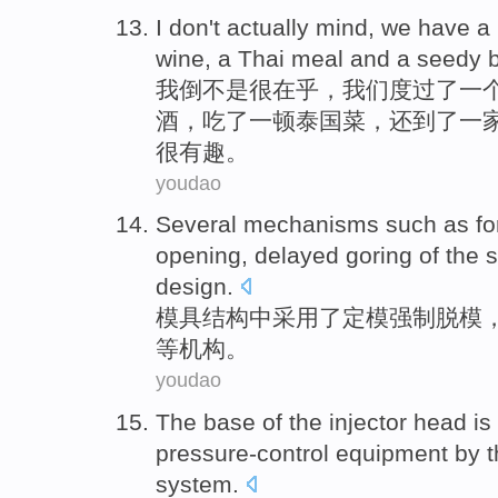
I
don't
actually mind
,
we
have
a
wine,
a
Thai
meal
and
a seedy
b
我
倒
不是
很
在乎
，
我们
度过了
一
酒，吃了一
顿
泰国
菜，还到了
一
很有趣。
youdao
Several
mechanisms
such as
fo
opening
,
delayed
goring of the
s
design.
模具结构
中
采用了定模
强制
脱模
等
机构
。
youdao
The
base
of
the
injector
head
is
pressure-control
equipment
by
t
system
.