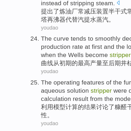
instead of
stripping
steam
.
提出了
炼油厂常减压装置半干式
塔
再沸
器
代替
汽
提水蒸汽。
youdao
The
curve
tends
to
smoothly
dec
production
rate at first and
the l
when
the
Wells
become
stripper
曲线
从初期
的
最高
产量
至后期
井
youdao
The
operating
features
of
the
fu
aqueous solution
stripper
were
calculation
result
from the model
利用
模型
计算
的结果
讨论了
糠醛
性
。
youdao