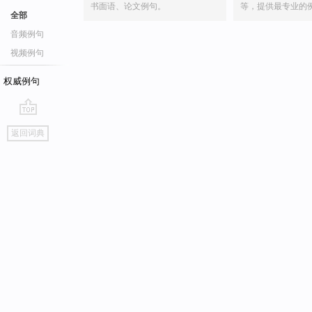
书面语、论文例句。
等，提供最专业的
全部
音频例句
视频例句
权威例句
go
返回词典
top