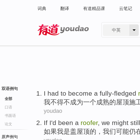
词典
翻译
有道精品课
云笔记
中英
有道 - 网易旗下搜索
双语例句
I
had to
become
a
fully-fledged
全部
我
不得不
成为
一个
成熟的
屋顶施
口语
youdao
书面语
If
I
'd
been
a
roofer
,
we
might
stil
论文
如果
我
是
盖
屋顶
的，
我们
可能
仍
原声例句