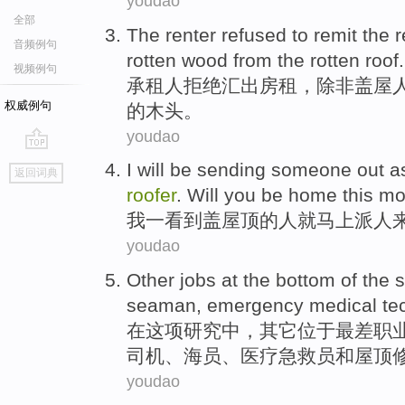
youdao
全部
The renter
refused to
remit
the r
音频例句
rotten
wood
from
the
rotten roof.
视频例句
承租人
拒绝
汇出
房租
，
除非
盖
屋
权威例句
的
木头
。
youdao
go
I
will be
sending someone out
a
返回词典
top
roofer
. Will
you
be home
this mo
我
一看到盖
屋顶
的
人
就
马上派人
youdao
Other
jobs
at the bottom
of
the 
seaman
,
emergency medical
te
在
这项
研究
中
，
其它
位于最差职
司机
、
海员
、
医疗
急救
员
和屋顶
youdao