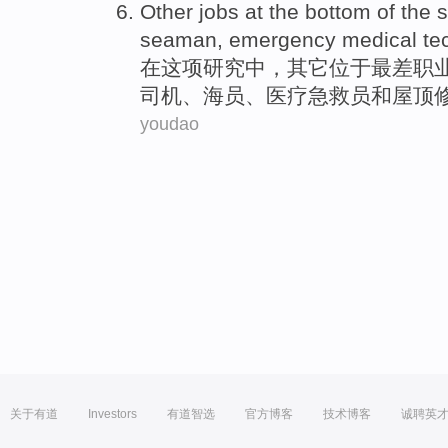
Other
jobs
at the bottom
of
the 
seaman
,
emergency medical
te
在
这项
研究
中
，
其它
位于最差职
司机
、
海员
、
医疗
急救
员
和屋顶
youdao
关于有道
Investors
有道智选
官方博客
技术博客
诚聘英