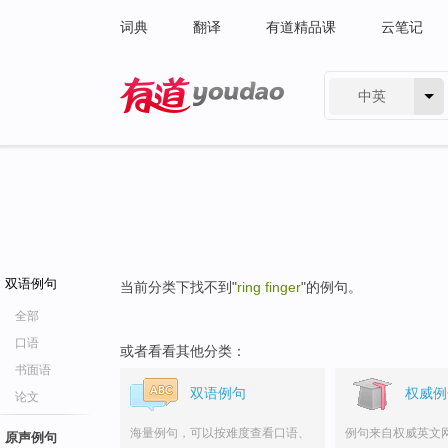
词典
翻译
有道精品课
云笔记
中英
有道 - 网易旗下搜索
双语例句
当前分类下找不到"
ring finger
"的例句。
全部
口语
或者看看其他分类：
书面语
双语例句
权威例
论文
海量例句，可以按难度查看口语、
例句来自权威英文
原声例句