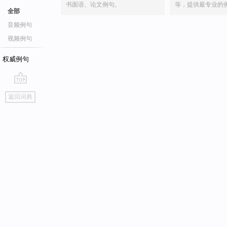
书面语、论文例句。
等，提供最专业的
全部
音频例句
视频例句
权威例句
go
返回词典
top