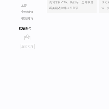
例句来自VOA、美剧等，您可以边
例句
全部
看美剧边学地道的美语。
等，
音频例句
视频例句
权威例句
go
返回词典
top