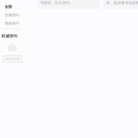
书面语、论文例句。
等，提供最专业的
全部
音频例句
视频例句
权威例句
go
返回词典
top