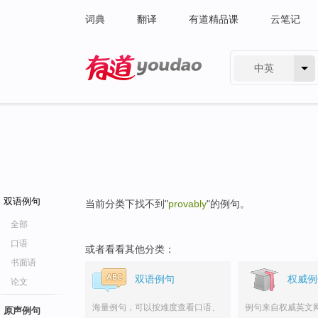
词典
翻译
有道精品课
云笔记
中英
有道 - 网易旗下搜索
双语例句
当前分类下找不到"
provably
"的例句。
全部
口语
或者看看其他分类：
书面语
双语例句
权威例
论文
海量例句，可以按难度查看口语、
例句来自权威英文
原声例句