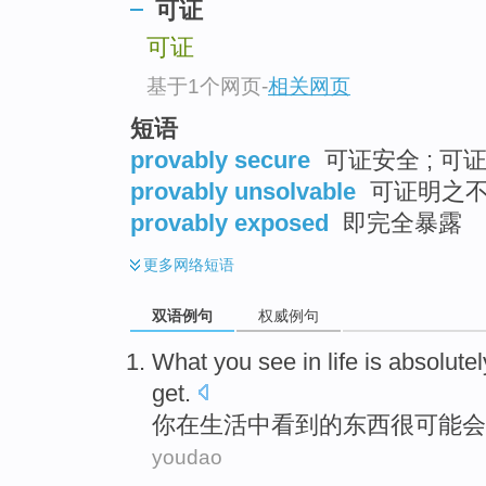
可证
top
可证
基于1个网页
-
相关网页
短语
provably secure
可证安全 ; 可
provably unsolvable
可证明之
provably exposed
即完全暴露
更多
网络短语
双语例句
权威例句
What
you
see
in
life
is absolute
get
.
你
在
生活
中
看到
的
东西
很可能
会
youdao