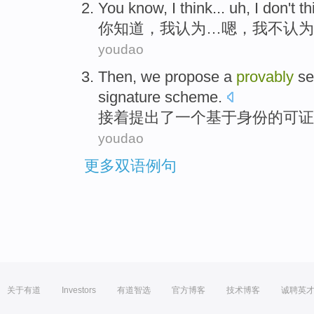
You
know
,
I
think
...
uh
, I
don't
th
你
知道
，
我
认为
…
嗯
，我
不
认为
youdao
Then
,
we propose
a
provably
se
signature
scheme
.
接着
提出
了
一个
基于身份
的
可证
youdao
更多双语例句
关于有道
Investors
有道智选
官方博客
技术博客
诚聘英