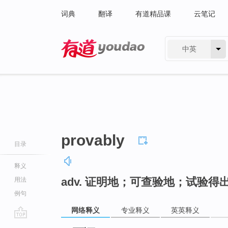
词典
翻译
有道精品课
云笔记
中英
有道 - 网易旗下搜索
provably
目录
释义
adv. 证明地；可查验地；试验得
用法
例句
网络释义
专业释义
英英释义
go