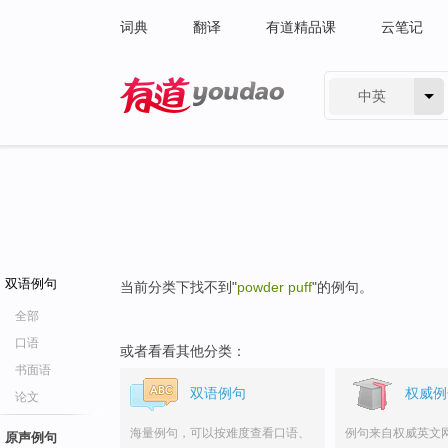
词典
翻译
有道精品课
云笔记
中英
有道 - 网易旗下搜索
双语例句
当前分类下找不到"
powder puff
"的例句。
全部
口语
或者看看其他分类：
书面语
双语例句
权威例
论文
海量例句，可以按难度查看口语、
例句来自权威英文
原声例句