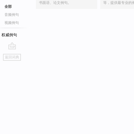
书面语、论文例句。
等，提供最专业的
全部
音频例句
视频例句
权威例句
go
返回词典
top