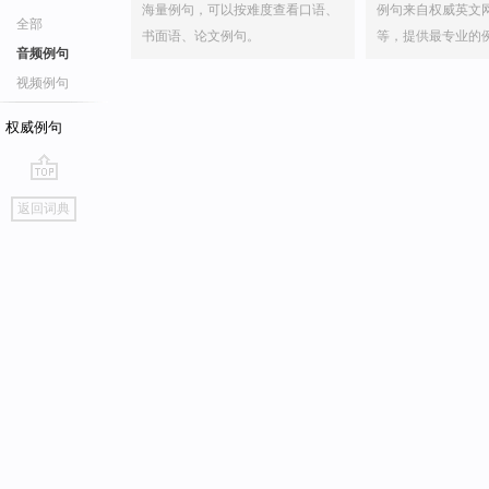
海量例句，可以按难度查看口语、
例句来自权威英文
全部
书面语、论文例句。
等，提供最专业的
音频例句
视频例句
权威例句
go
返回词典
top