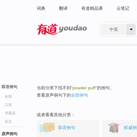
词典
翻译
有道精品课
云笔记
中英
有道 - 网易旗下搜索
双语例句
当前分类下找不到"
powder puff
"的例句。
查看原声例句下的
全部例句
全部
口语
书面语
或者看看其他分类：
论文
双语例句
权威例
原声例句