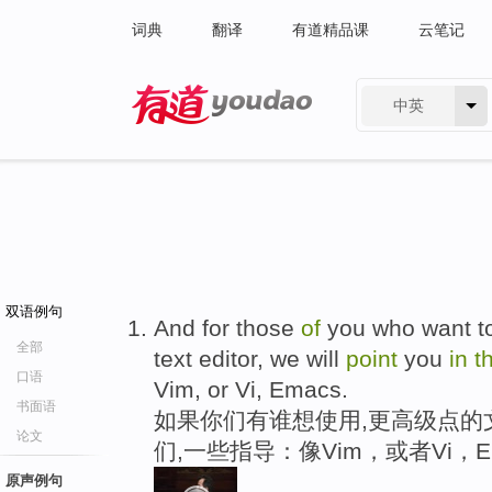
词典
翻译
有道精品课
云笔记
中英
有道 - 网易旗下搜索
双语例句
And for those
of
you who want to
全部
text editor, we will
point
you
in
t
口语
Vim, or Vi, Emacs.
书面语
如果你们有谁想使用,更高级点的
论文
们,一些指导：像Vim，或者Vi，E
原声例句