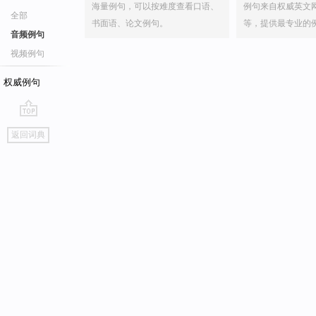
海量例句，可以按难度查看口语、
例句来自权威英文
全部
书面语、论文例句。
等，提供最专业的
音频例句
视频例句
权威例句
go
返回词典
top