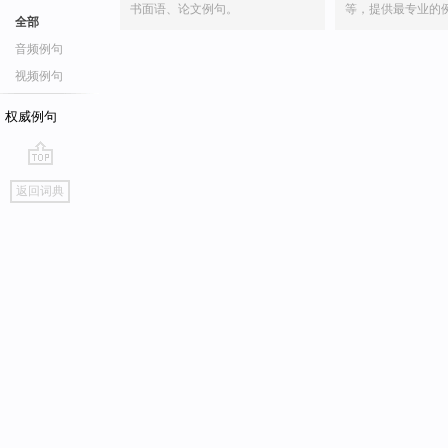
书面语、论文例句。
等，提供最专业的
全部
音频例句
视频例句
权威例句
go
返回词典
top