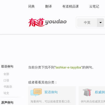
词典
翻译
有道精品课
云笔记
中英
有道 - 网易旗下搜索
双语例句
当前分类下找不到"
lashkar-e-tayyiba
"的例句。
全部
口语
或者看看其他分类：
书面语
双语例句
权威例
论文
海量例句，可以按难度查看口语、
例句来自权威英文
原声例句