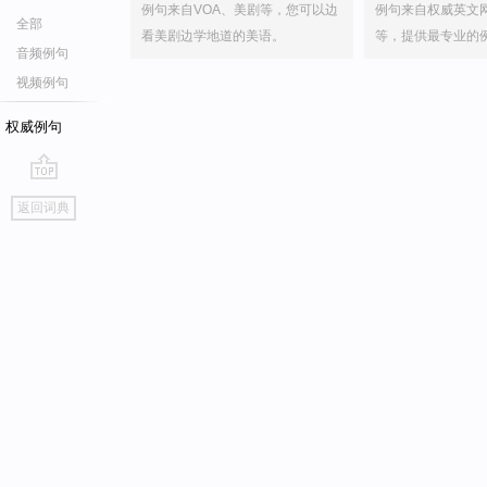
例句来自VOA、美剧等，您可以边
例句来自权威英文
全部
看美剧边学地道的美语。
等，提供最专业的
音频例句
视频例句
权威例句
go
返回词典
top