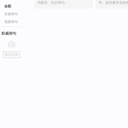
书面语、论文例句。
等，提供最专业的
全部
音频例句
视频例句
权威例句
go
返回词典
top