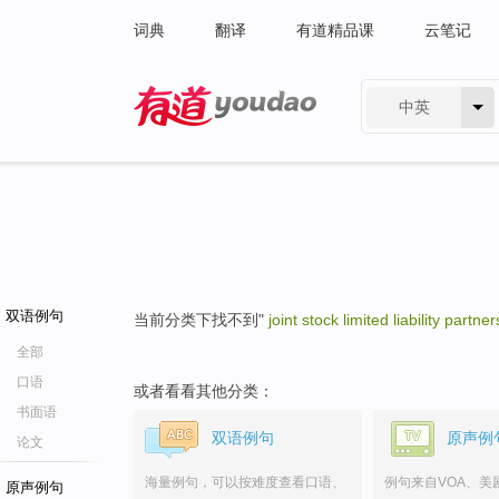
词典
翻译
有道精品课
云笔记
中英
有道 - 网易旗下搜索
双语例句
当前分类下找不到"
joint stock limited liability partne
全部
口语
或者看看其他分类：
书面语
双语例句
原声例
论文
海量例句，可以按难度查看口语、
例句来自VOA、美
原声例句