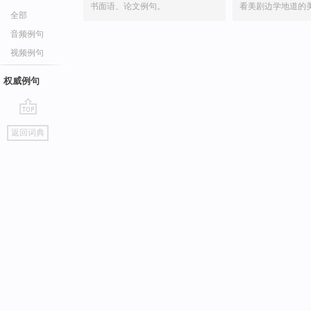
书面语、论文例句。
看美剧边学地道的
全部
音频例句
视频例句
权威例句
go
返回词典
top