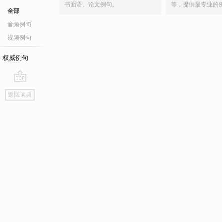
书面语、论文例句。
等，提供最专业的
全部
音频例句
视频例句
权威例句
go
返回词典
top