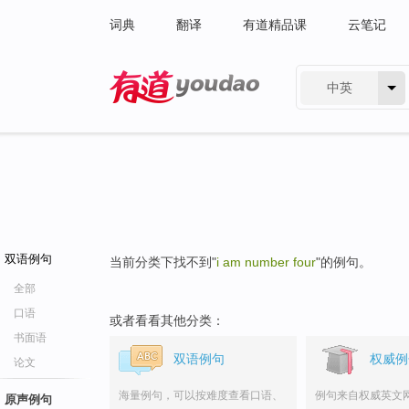
词典
翻译
有道精品课
云笔记
中英
有道 - 网易旗下搜索
双语例句
当前分类下找不到"
i am number four
"的例句。
全部
口语
或者看看其他分类：
书面语
双语例句
权威例
论文
海量例句，可以按难度查看口语、
例句来自权威英文
原声例句